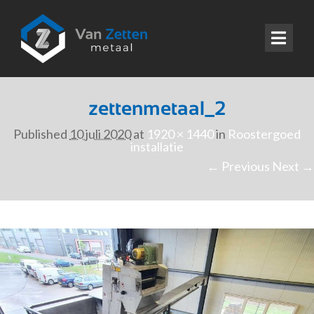
zettenmetaal_2
Published
10 juli 2020
at
1920 × 1440
in
Roostergoed
installatie
← Previous
Next →