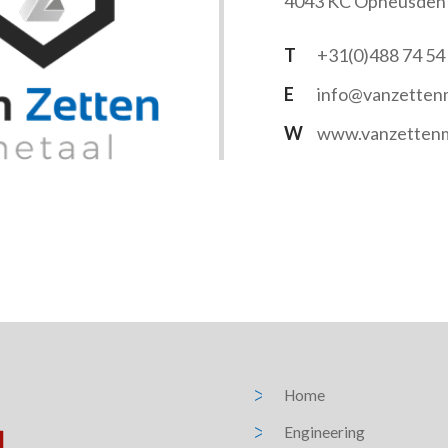
4043 KC Opheusden
T
+31(0)488 74 54
E
info@vanzettenm
W
www.vanzettenm
Home
Engineering