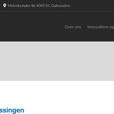
Molenkempke 4d, 4043 KC Opheusden
Over ons
Innovatieve op
ssingen