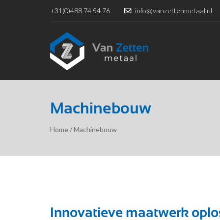
+31(0)488 74 54 76
info@vanzettenmetaal.nl
Machinebouw
Home
/
Machinebouw
Innovatieve maatwerk oplo