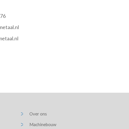
 76
etaal.nl
etaal.nl
Over ons
Machinebouw