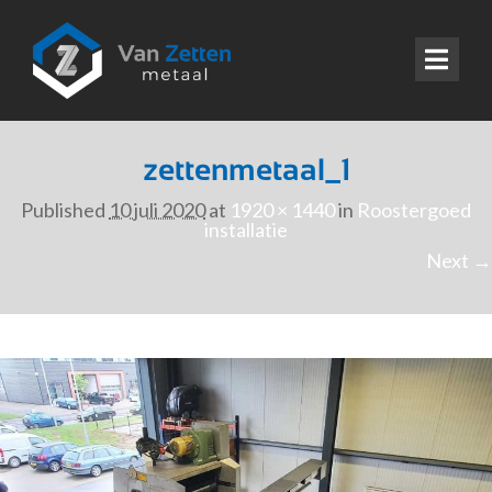
zettenmetaal_1
Published
10 juli 2020
at
1920 × 1440
in
Roostergoed
installatie
Next →