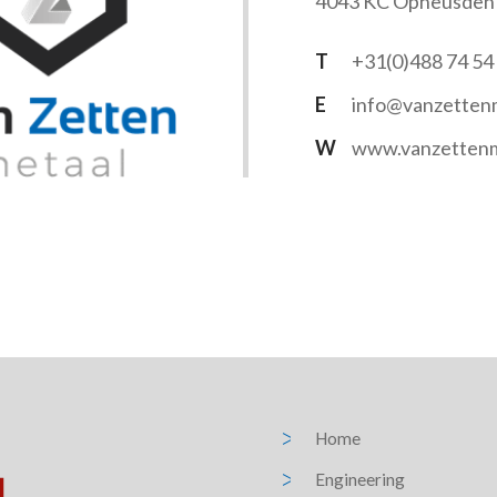
4043 KC Opheusden
T
+31(0)488 74 54
E
info@vanzettenm
W
www.vanzettenm
Home
Engineering