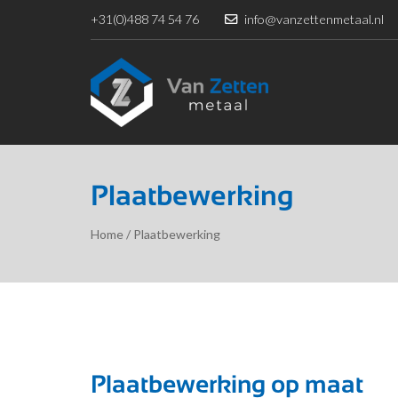
+31(0)488 74 54 76
info@vanzettenmetaal.nl
Plaatbewerking
Home
/
Plaatbewerking
Plaatbewerking op maat