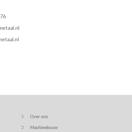
 76
etaal.nl
etaal.nl
Over ons
Machinebouw