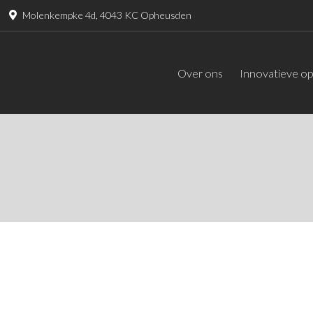
Molenkempke 4d, 4043 KC Opheusden
Over ons
Innovatieve op