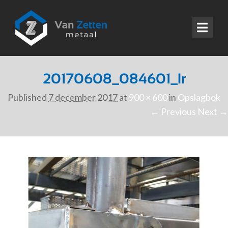
20170608_084601_lr
Published
7 december 2017
at
900 × 600
in
Opslagbok
← Previous
Next →