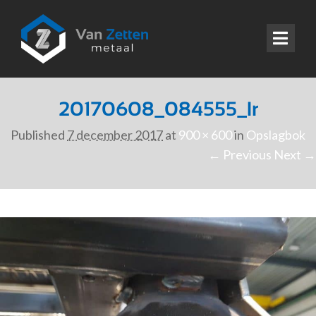
20170608_084555_lr
Published
7 december 2017
at
900 × 600
in
Opslagbok
← Previous
Next →