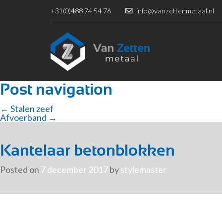
+31(0)488 74 54 76
info@vanzettenmetaal.nl
Post navigation
←
Stalen zeef
Afvoerband
→
Kantelaar betonblokken
Posted on
7 december 2017
by
stylemaster