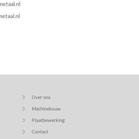
etaal.nl
etaal.nl
Over ons
Machinebouw
Plaatbewerking
Contact