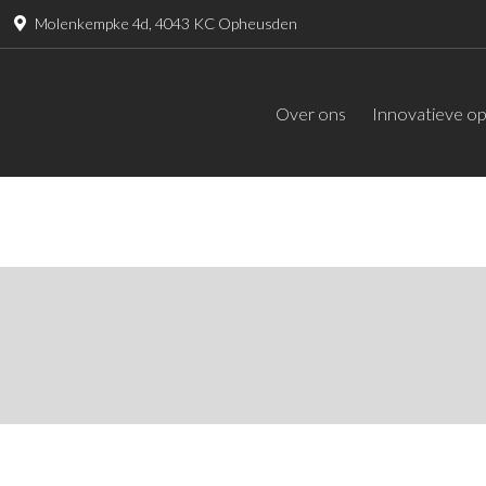
Molenkempke 4d, 4043 KC Opheusden
Over ons
Innovatieve op