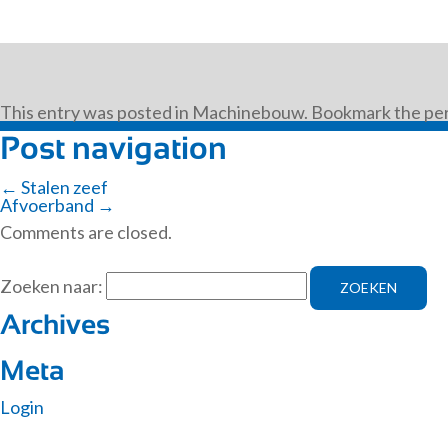
This entry was posted in
Machinebouw
. Bookmark the
pe
Post navigation
←
Stalen zeef
Afvoerband
→
Comments are closed.
Zoeken naar:
Archives
Meta
Login