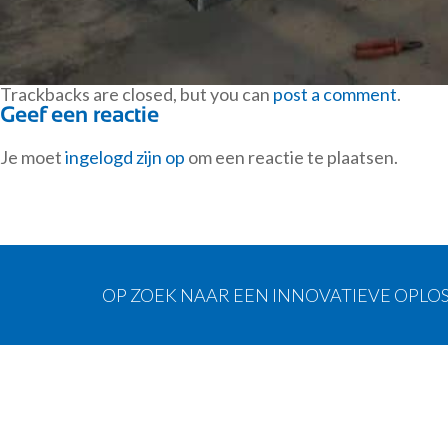
Trackbacks are closed, but you can
post a comment
.
Geef een reactie
Je moet
ingelogd zijn op
om een reactie te plaatsen.
OP ZOEK NAAR EEN INNOVATIEVE OPLOS