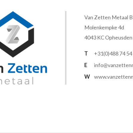
Van Zetten Metaal B.
Molenkempke 4d
4043 KC Opheusden
T
+31(0)488 74 54
E
info@vanzettenm
W
www.vanzettenm