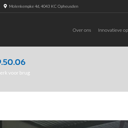
Molenkempke 4d, 4043 KC Opheusden
Over ons
Innovatieve op
9.50.06
erk voor brug