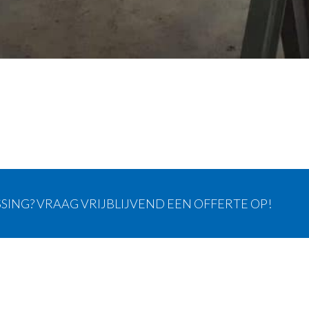
SING? VRAAG VRIJBLIJVEND EEN OFFERTE OP!