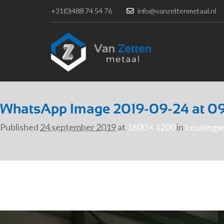
+31(0)488 74 54 76
info@vanzettenmetaal.nl
WhatsApp Image 2019-09-24 at 0
Published
24 september 2019
at
1600 × 1200
in
Leuningw