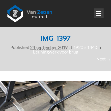
IMG_1397
Published
24 september 2019
at
1920 × 1440
in
Leuningwerk voor brug
Next →