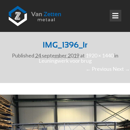
IMG_1396_lr
Published
24 september 2019
at
1920 × 1440
in
Leuningwerk voor brug
← Previous
Next →