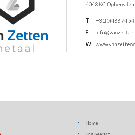
4043 KC Opheusden
T
+31(0)488 74 54
E
info@vanzettenm
W
www.vanzettenm
Home
Engineering