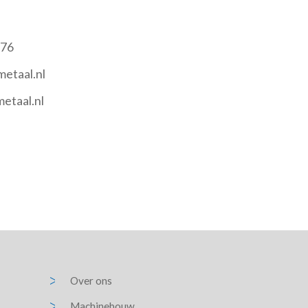
 76
etaal.nl
etaal.nl
Over ons
Machinebouw