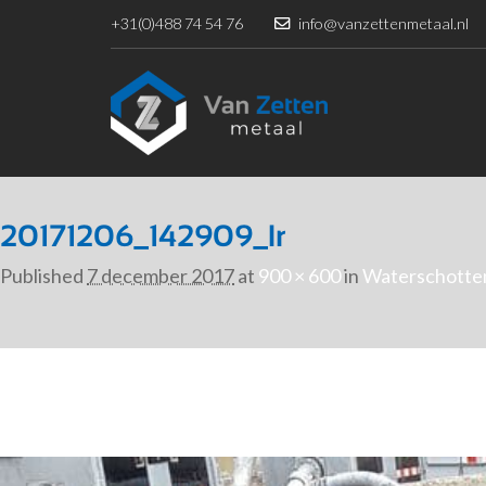
+31(0)488 74 54 76
info@vanzettenmetaal.nl
20171206_142909_lr
Published
7 december 2017
at
900 × 600
in
Waterschotte