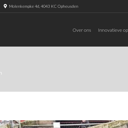
Molenkempke 4d, 4043 KC Opheusden
Over ons
Innovatieve op
n