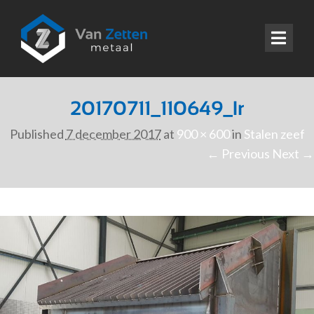
20170711_110649_lr
Published
7 december 2017
at
900 × 600
in
Stalen zeef
← Previous
Next →