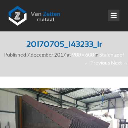
20170705_143233_lr
Published
7 december 2017
at
900 × 600
in
Stalen zeef
← Previous
Next →