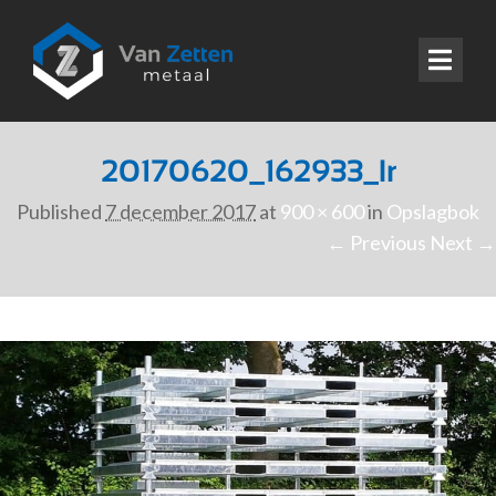
20170620_162933_lr
Published
7 december 2017
at
900 × 600
in
Opslagbok
← Previous
Next →