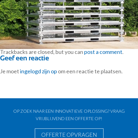
Trackbacks are closed, but you can
post a comment
.
Geef een reactie
Je moet
ingelogd zijn op
om een reactie te plaatsen.
OP ZOEK NAAR EEN INNOVATIEVE OPLOSSING? VRAAG
VRIJBLIJVEND EEN OFFERTE OP!
OFFERTE OPVRAGEN