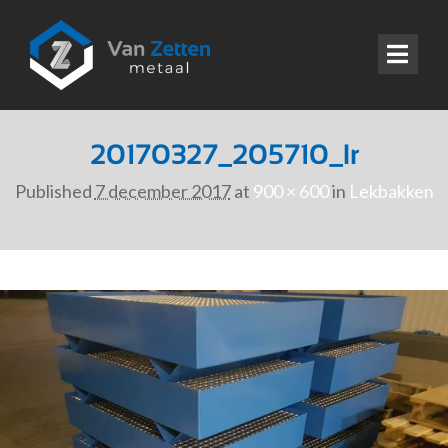
20170327_205710_lr
Published
7 december 2017
at
900 × 600
in
Lekbakken