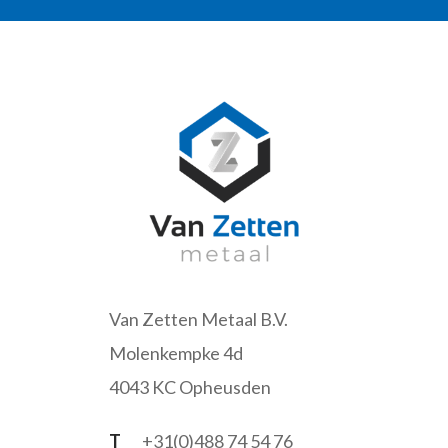
Van Zetten Metaal B.V.
Molenkempke 4d
4043 KC Opheusden
T
+31(0)488 74 54 76