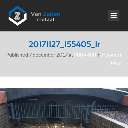
20171127_155405_lr
Published
7 december 2017
at
900 × 600
in
Hekwerk
Next →