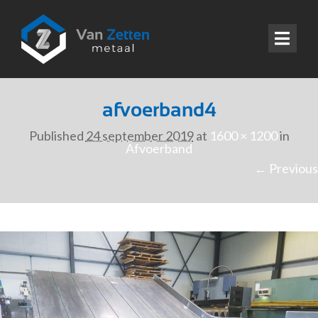
afvoerband4
Published
24 september 2019
at
1600 × 1200
in
Afvoerband
← Previous