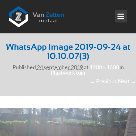
WhatsApp Image 2019-09-24 at
10.10.07(3)
Published
24 september 2019
at
1200 × 1600
in
Plaatwerk tuin
← Previous
Next →