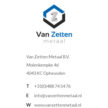
Van Zetten Metaal B.V.
Molenkempke 4d
4043 KC Opheusden
T
+31(0)488 74 54 76
E
info@vanzettenmetaal.nl
W
www.vanzettenmetaal.nl