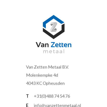
Van Zetten Metaal B.V.
Molenkempke 4d
4043 KC Opheusden
T
+31(0)488 74 54 76
E
info@vanzettenmetaal.nl