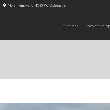
Molenkempke 4d, 4043 KC Opheusden
Over ons
Innovatieve op