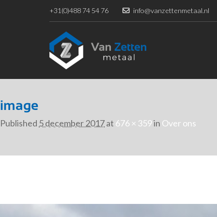
+31(0)488 74 54 76
info@vanzettenmetaal.nl
image
Published
5 december 2017
at
676 × 359
in
Over ons