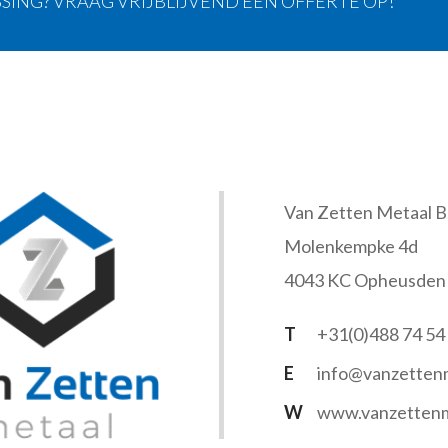
SING? VRAAG VRIJBLIJVEND EEN OFFERTE OP!
Van Zetten Metaal B.
Molenkempke 4d
4043 KC Opheusden
T
+31(0)488 74 54
E
info@vanzettenm
W
www.vanzettenm