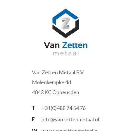
Van Zetten Metaal B.V.
Molenkempke 4d
4043 KC Opheusden
T
+31(0)488 74 54 76
E
info@vanzettenmetaal.nl
W
www.vanzettenmetaal.nl