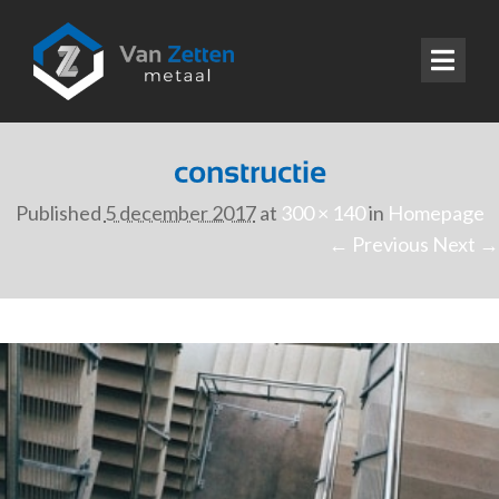
constructie
Published
5 december 2017
at
300 × 140
in
Homepage
← Previous
Next →